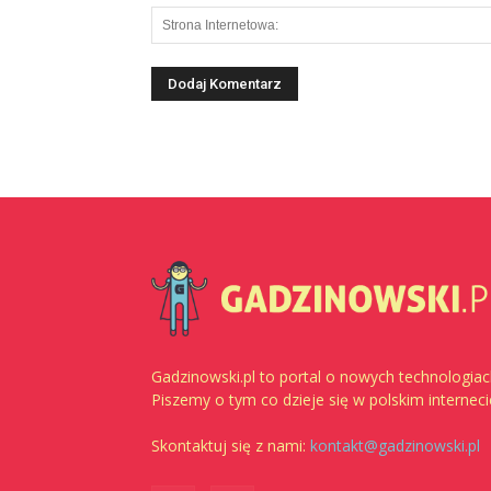
Gadzinowski.pl to portal o nowych technologiac
Piszemy o tym co dzieje się w polskim interneci
Skontaktuj się z nami:
kontakt@gadzinowski.pl