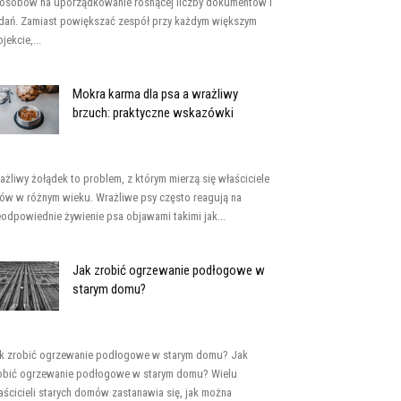
osobów na uporządkowanie rosnącej liczby dokumentów i
dań. Zamiast powiększać zespół przy każdym większym
jekcie,...
Mokra karma dla psa a wrażliwy
brzuch: praktyczne wskazówki
ażliwy żołądek to problem, z którym mierzą się właściciele
ów w różnym wieku. Wrażliwe psy często reagują na
eodpowiednie żywienie psa objawami takimi jak...
Jak zrobić ogrzewanie podłogowe w
starym domu?
k zrobić ogrzewanie podłogowe w starym domu? Jak
obić ogrzewanie podłogowe w starym domu? Wielu
aścicieli starych domów zastanawia się, jak można