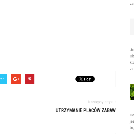
za
Ja
Ok
kt
za
ter
Następny artykuł
UTRZYMANIE PLACÓW ZABAW
Co
je
to