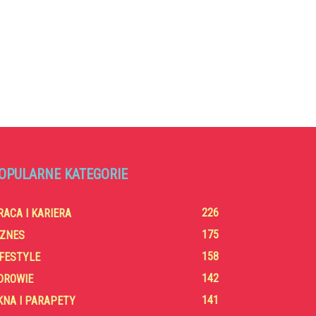
OPULARNE KATEGORIE
226
RACA I KARIERA
175
IZNES
158
IFESTYLE
142
DROWIE
141
KNA I PARAPETY