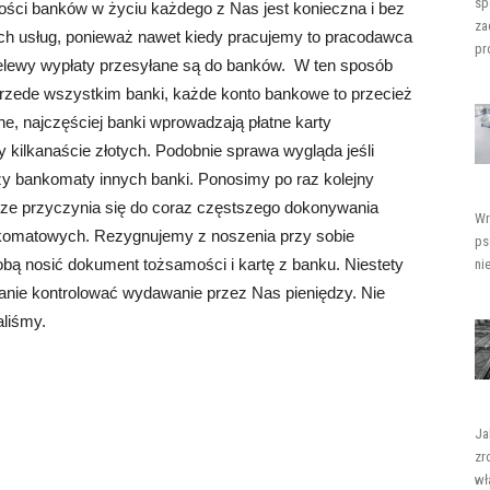
sp
ości banków w życiu każdego z Nas jest konieczna i bez
za
 ich usług, ponieważ nawet kiedy pracujemy to pracodawca
pro
zelewy wypłaty przesyłane są do banków. W ten sposób
przede wszystkim banki, każde konto bankowe to przecież
e, najczęściej banki wprowadzają płatne karty
 kilkanaście złotych. Podobnie sprawa wygląda jeśli
y bankomaty innych banki. Ponosimy po raz kolejny
cze przyczynia się do coraz częstszego dokonywania
Wr
komatowych. Rezygnujemy z noszenia przy sobie
ps
obą nosić dokument tożsamości i kartę z banku. Niestety
ni
anie kontrolować wydawanie przez Nas pieniędzy. Nie
aliśmy.
Ja
zr
wł