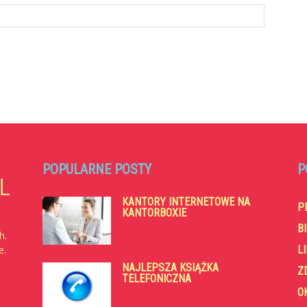
POPULARNE POSTY
P
KANTORY INTERNETOWE NA
P
KANTORBOXIE
B
h.
e.
L
NAJLEPSZA KSIĄŻKA
Z
TELEFONICZNA
O