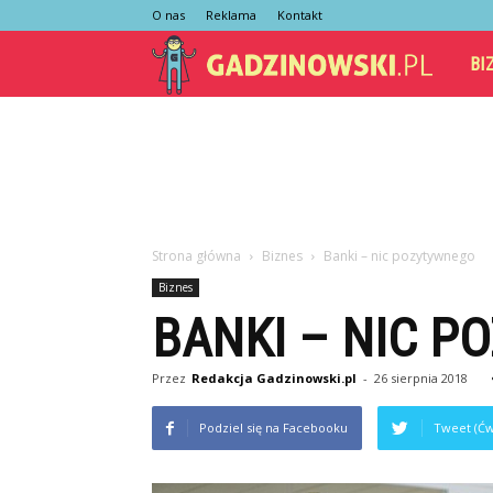
O nas
Reklama
Kontakt
Gadzi
BI
Strona główna
Biznes
Banki – nic pozytywnego
Biznes
BANKI – NIC 
Przez
Redakcja Gadzinowski.pl
-
26 sierpnia 2018
Podziel się na Facebooku
Tweet (Ćw