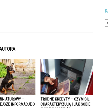
L
K
Ka
 AUTORA
MINIATUROWY –
TRUDNE KREDYTY – CZYM SIĘ
EJSZE INFORMACJE O
CHARAKTERYZUJĄ I JAK SOBIE