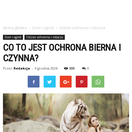
Strona główna
Dom i ogród
Odzież ochronna i robocza
Dom i ogród
Odzież ochronna i robocza
CO TO JEST OCHRONA BIERNA I
CZYNNA?
Przez
Redakcja
-
9 grudnia 2024
888
0