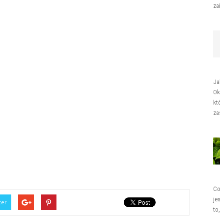
za
Ja
Ok
kt
za
Co
je
ter
to