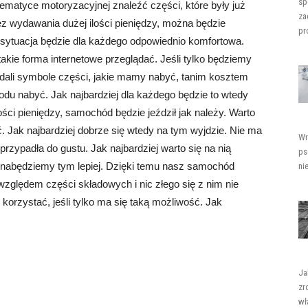
sp
ematyce motoryzacyjnej znaleźć części, które były już
za
ez wydawania dużej ilości pieniędzy, można będzie
pro
ytuacja będzie dla każdego odpowiednio komfortowa.
takie forma internetowe przeglądać. Jeśli tylko będziemy
adali symbole części, jakie mamy nabyć, tanim kosztem
u nabyć. Jak najbardziej dla każdego będzie to wtedy
ści pieniędzy, samochód będzie jeździł jak należy. Warto
. Jak najbardziej dobrze się wtedy na tym wyjdzie. Nie ma
Wr
przypadła do gustu. Jak najbardziej warto się na nią
ps
nabędziemy tym lepiej. Dzięki temu nasz samochód
ni
ględem części składowych i nic złego się z nim nie
 korzystać, jeśli tylko ma się taką możliwość. Jak
Ja
zr
wł