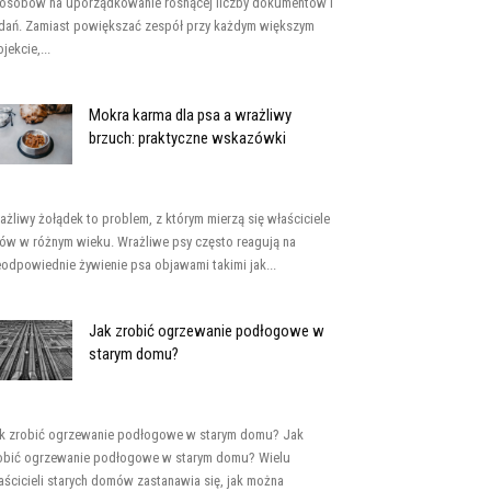
osobów na uporządkowanie rosnącej liczby dokumentów i
dań. Zamiast powiększać zespół przy każdym większym
jekcie,...
Mokra karma dla psa a wrażliwy
brzuch: praktyczne wskazówki
ażliwy żołądek to problem, z którym mierzą się właściciele
ów w różnym wieku. Wrażliwe psy często reagują na
eodpowiednie żywienie psa objawami takimi jak...
Jak zrobić ogrzewanie podłogowe w
starym domu?
k zrobić ogrzewanie podłogowe w starym domu? Jak
obić ogrzewanie podłogowe w starym domu? Wielu
aścicieli starych domów zastanawia się, jak można