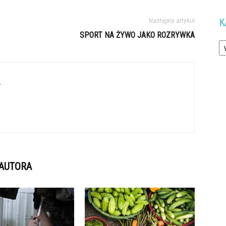
K
Następny artykuł
SPORT NA ŻYWO JAKO ROZRYWKA
Ka
L
 AUTORA