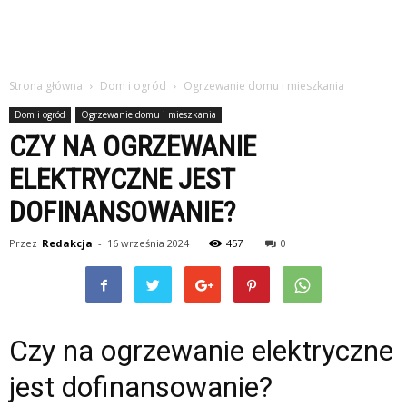
Strona główna
Dom i ogród
Ogrzewanie domu i mieszkania
Dom i ogród
Ogrzewanie domu i mieszkania
CZY NA OGRZEWANIE
ELEKTRYCZNE JEST
DOFINANSOWANIE?
Przez
Redakcja
-
16 września 2024
457
0
Czy na ogrzewanie elektryczne
jest dofinansowanie?