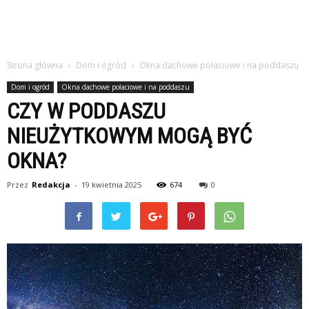
Strona główna
Dom i ogród
Okna dachowe połaciowe i na poddaszu
Dom i ogród
Okna dachowe połaciowe i na poddaszu
CZY W PODDASZU
NIEUŻYTKOWYM MOGĄ BYĆ
OKNA?
Przez
Redakcja
-
19 kwietnia 2025
674
0