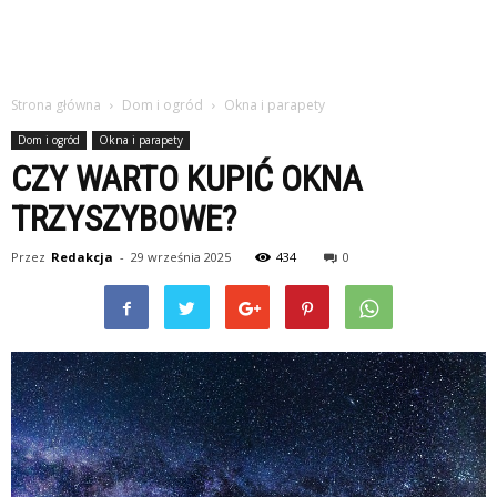
Strona główna
Dom i ogród
Okna i parapety
Dom i ogród
Okna i parapety
CZY WARTO KUPIĆ OKNA
TRZYSZYBOWE?
Przez
Redakcja
-
29 września 2025
434
0