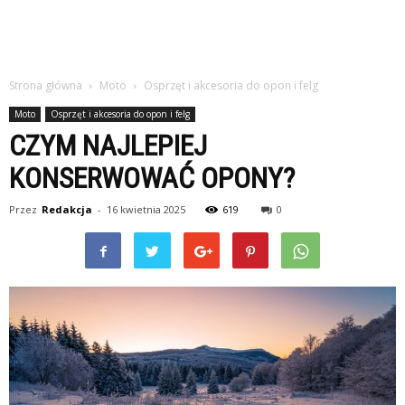
Strona główna
Moto
Osprzęt i akcesoria do opon i felg
Moto
Osprzęt i akcesoria do opon i felg
CZYM NAJLEPIEJ
KONSERWOWAĆ OPONY?
Przez
Redakcja
-
16 kwietnia 2025
619
0