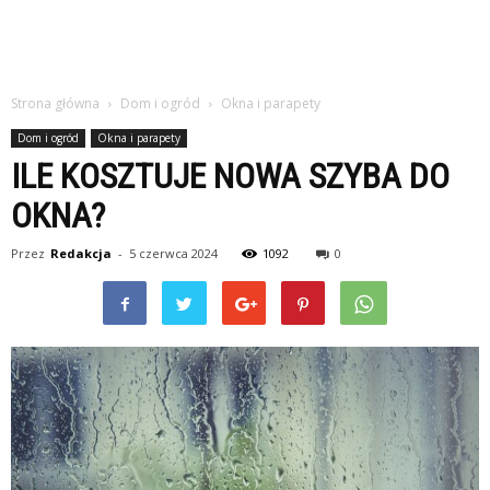
Strona główna
Dom i ogród
Okna i parapety
Dom i ogród
Okna i parapety
ILE KOSZTUJE NOWA SZYBA DO
OKNA?
Przez
Redakcja
-
5 czerwca 2024
1092
0