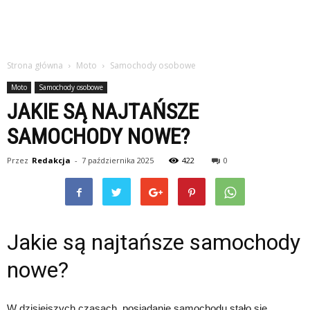
Strona główna
Moto
Samochody osobowe
Moto
Samochody osobowe
JAKIE SĄ NAJTAŃSZE
SAMOCHODY NOWE?
Przez
Redakcja
-
7 października 2025
422
0
Jakie są najtańsze samochody
nowe?
W dzisiejszych czasach, posiadanie samochodu stało się