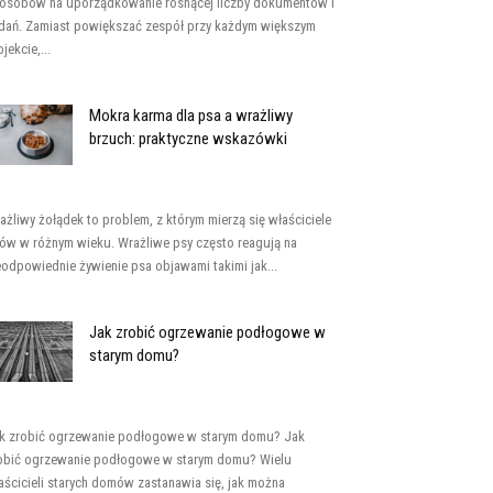
osobów na uporządkowanie rosnącej liczby dokumentów i
dań. Zamiast powiększać zespół przy każdym większym
jekcie,...
Mokra karma dla psa a wrażliwy
brzuch: praktyczne wskazówki
ażliwy żołądek to problem, z którym mierzą się właściciele
ów w różnym wieku. Wrażliwe psy często reagują na
eodpowiednie żywienie psa objawami takimi jak...
Jak zrobić ogrzewanie podłogowe w
starym domu?
k zrobić ogrzewanie podłogowe w starym domu? Jak
obić ogrzewanie podłogowe w starym domu? Wielu
aścicieli starych domów zastanawia się, jak można