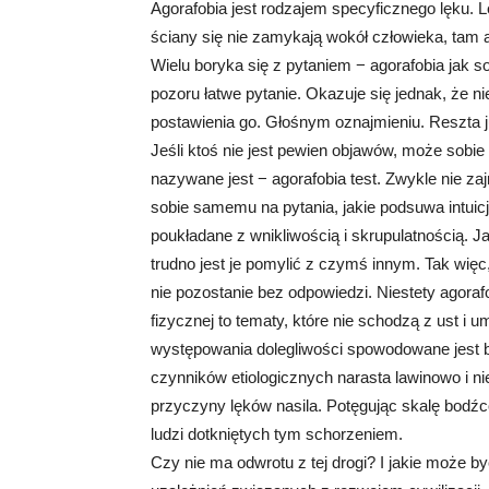
Agorafobia jest rodzajem specyficznego lęku. L
ściany się nie zamykają wokół człowieka, tam ag
Wielu boryka się z pytaniem − agorafobia jak s
pozoru łatwe pytanie. Okazuje się jednak, że n
postawienia go. Głośnym oznajmieniu. Reszta już
Jeśli ktoś nie jest pewien objawów, może sobi
nazywane jest − agorafobia test. Zwykle nie za
sobie samemu na pytania, jakie podsuwa intuicj
poukładane z wnikliwością i skrupulatnością. J
trudno jest je pomylić z czymś innym. Tak więc
nie pozostanie bez odpowiedzi. Niestety agoraf
fizycznej to tematy, które nie schodzą z ust i 
występowania dolegliwości spowodowane jest 
czynników etiologicznych narasta lawinowo i ni
przyczyny lęków nasila. Potęgując skalę bod
ludzi dotkniętych tym schorzeniem.
Czy nie ma odwrotu z tej drogi? I jakie może b