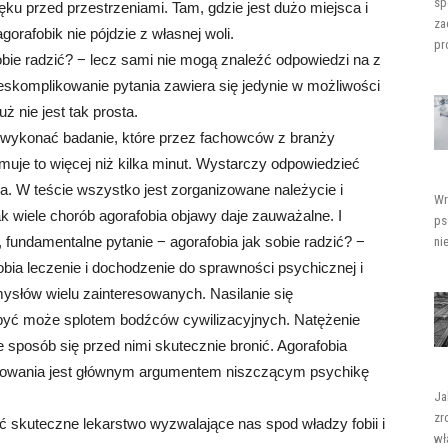
sp
ęku przed przestrzeniami. Tam, gdzie jest dużo miejsca i
za
orafobik nie pójdzie z własnej woli.
pro
obie radzić? − lecz sami nie mogą znaleźć odpowiedzi na z
ieskomplikowanie pytania zawiera się jedynie w możliwości
 nie jest tak prosta.
e wykonać badanie, które przez fachowców z branży
jmuje to więcej niż kilka minut. Wystarczy odpowiedzieć
a. W teście wszystko jest zorganizowane należycie i
Wr
ak wiele chorób agorafobia objawy daje zauważalne. I
ps
, fundamentalne pytanie − agorafobia jak sobie radzić? −
ni
obia leczenie i dochodzenie do sprawności psychicznej i
umysłów wielu zainteresowanych. Nasilanie się
być może splotem bodźców cywilizacyjnych. Natężenie
e sposób się przed nimi skutecznie bronić. Agorafobia
źcowania jest głównym argumentem niszczącym psychikę
Ja
zr
yć skuteczne lekarstwo wyzwalające nas spod władzy fobii i
wł