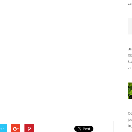
za
Ja
Ok
kt
za
Co
je
to
ter