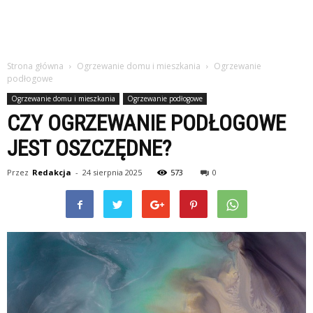
Strona główna
Ogrzewanie domu i mieszkania
Ogrzewanie
podłogowe
Ogrzewanie domu i mieszkania
Ogrzewanie podłogowe
CZY OGRZEWANIE PODŁOGOWE
JEST OSZCZĘDNE?
Przez
Redakcja
-
24 sierpnia 2025
573
0