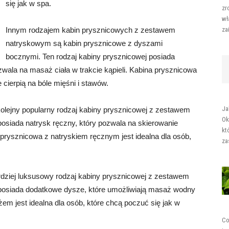
się jak w spa.
zr
wł
Innym rodzajem kabin prysznicowych z zestawem
za
natryskowym są kabin prysznicowe z dyszami
bocznymi. Ten rodzaj kabiny prysznicowej posiada
wala na masaż ciała w trakcie kąpieli. Kabina prysznicowa
 cierpią na bóle mięśni i stawów.
Ja
olejny popularny rodzaj kabiny prysznicowej z zestawem
Ok
osiada natrysk ręczny, który pozwala na skierowanie
kt
prysznicowa z natryskiem ręcznym jest idealna dla osób,
za
dziej luksusowy rodzaj kabiny prysznicowej z zestawem
 posiada dodatkowe dysze, które umożliwiają masaż wodny
em jest idealna dla osób, które chcą poczuć się jak w
Co