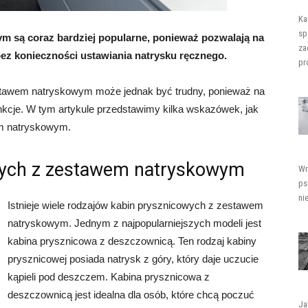
Ka
sp
 są coraz bardziej popularne, ponieważ pozwalają na
za
bez konieczności ustawiania natrysku ręcznego.
pro
stawem natryskowym może jednak być trudny, ponieważ na
unkcje. W tym artykule przedstawimy kilka wskazówek, jak
em natryskowym.
wych z zestawem natryskowym
Wr
ps
ni
Istnieje wiele rodzajów kabin prysznicowych z zestawem
natryskowym. Jednym z najpopularniejszych modeli jest
kabina prysznicowa z deszczownicą. Ten rodzaj kabiny
prysznicowej posiada natrysk z góry, który daje uczucie
kąpieli pod deszczem. Kabina prysznicowa z
deszczownicą jest idealna dla osób, które chcą poczuć
Ja