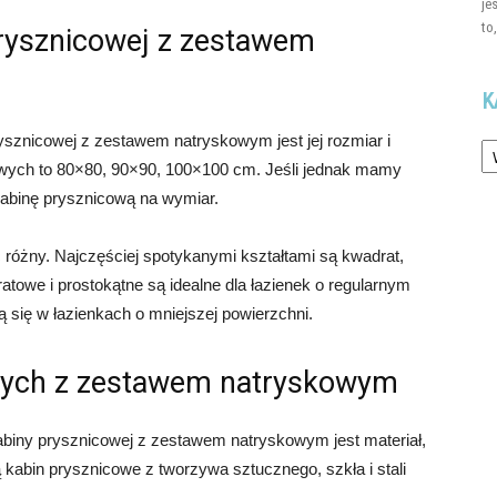
je
to
prysznicowej z zestawem
K
Ka
ysznicowej z zestawem natryskowym jest jej rozmiar i
owych to 80×80, 90×90, 100×100 cm. Jeśli jednak mamy
kabinę prysznicową na wymiar.
różny. Najczęściej spotykanymi kształtami są kwadrat,
atowe i prostokątne są idealne dla łazienek o regularnym
ą się w łazienkach o mniejszej powierzchni.
owych z zestawem natryskowym
iny prysznicowej z zestawem natryskowym jest materiał,
 kabin prysznicowe z tworzywa sztucznego, szkła i stali