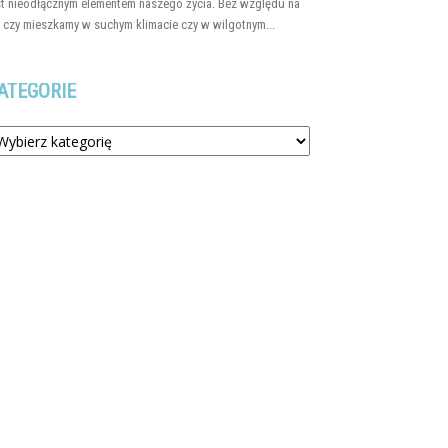
st nieodłącznym elementem naszego życia. Bez względu na
, czy mieszkamy w suchym klimacie czy w wilgotnym...
ATEGORIE
tegorie