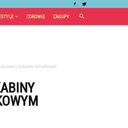
ESTYLE
ZDROWIE
ZAKUPY
ysznicowej z zestawem natryskowym
KABINY
SKOWYM