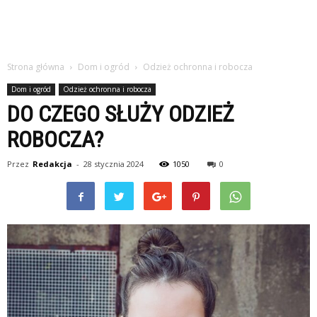
Strona główna
Dom i ogród
Odzież ochronna i robocza
Dom i ogród
Odzież ochronna i robocza
DO CZEGO SŁUŻY ODZIEŻ
ROBOCZA?
Przez
Redakcja
-
28 stycznia 2024
1050
0