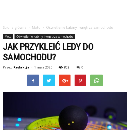
Strona główna
Moto
Oświetlenie kabiny i wnętrza samochodu
Moto
Oświetlenie kabiny i wnętrza samochodu
JAK PRZYKLEIĆ LEDY DO
SAMOCHODU?
Przez
Redakcja
-
1 maja 2025
832
0